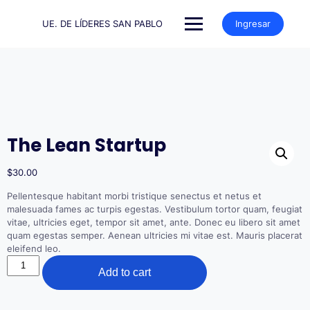
Saltar
al
UE. DE LÍDERES SAN PABLO
Ingresar
contenido
The Lean Startup
$
30.00
Pellentesque habitant morbi tristique senectus et netus et
malesuada fames ac turpis egestas. Vestibulum tortor quam, feugiat
vitae, ultricies eget, tempor sit amet, ante. Donec eu libero sit amet
quam egestas semper. Aenean ultricies mi vitae est. Mauris placerat
eleifend leo.
The
Add to cart
Lean
Startup
quantity