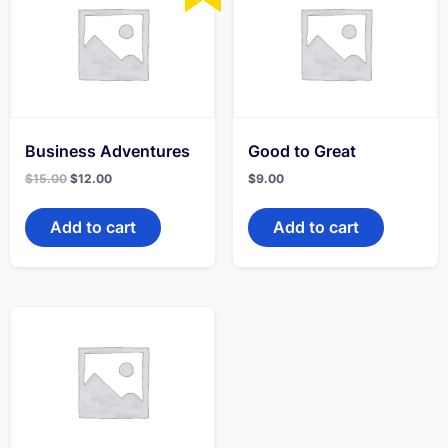
Business Adventures
Good to Great
Original
Current
$
15.00
$
12.00
$
9.00
price
price
was:
is:
$15.00.
$12.00.
Add to cart
Add to cart