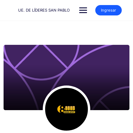
Saltar
al
UE. DE LÍDERES SAN PABLO
Ingresar
contenido