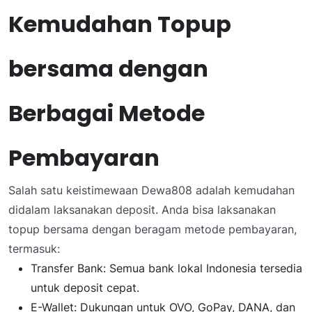
Kemudahan Topup
bersama dengan
Berbagai Metode
Pembayaran
Salah satu keistimewaan Dewa808 adalah kemudahan
didalam laksanakan deposit. Anda bisa laksanakan
topup bersama dengan beragam metode pembayaran,
termasuk:
Transfer Bank: Semua bank lokal Indonesia tersedia
untuk deposit cepat.
E-Wallet: Dukungan untuk OVO, GoPay, DANA, dan