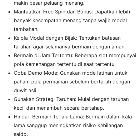
makin besar peluang menang.
Manfaatkan Free Spin dan Bonus: Dapatkan lebih
banyak kesempatan menang tanpa wajib modal
tambahan.
Kelola Modal dengan Bijak: Tentukan batasan
taruhan agar selamanya bermain dengan aman.
Bermain di Jam Tertentu: Beberapa slot mempunyai
pola kemenangan tertentu di saat tertentu.
Coba Demo Mode: Gunakan mode latihan untuk
paham pola permainan sebelum bertaruh dengan
duwit asli.
Gunakan Strategi Taruhan: Mulai dengan taruhan
kecil dan menambah secara bertahap.
Hindari Bermain Terlalu Lama: Bermain dalam kala
lama sanggup meningkatkan risiko kehilangan
saldo.