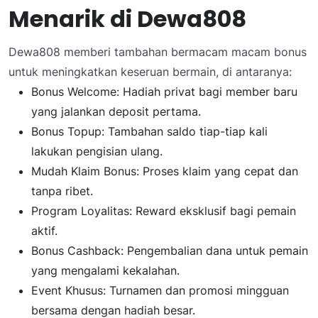
Menarik di Dewa808
Dewa808 memberi tambahan bermacam macam bonus
untuk meningkatkan keseruan bermain, di antaranya:
Bonus Welcome: Hadiah privat bagi member baru
yang jalankan deposit pertama.
Bonus Topup: Tambahan saldo tiap-tiap kali
lakukan pengisian ulang.
Mudah Klaim Bonus: Proses klaim yang cepat dan
tanpa ribet.
Program Loyalitas: Reward eksklusif bagi pemain
aktif.
Bonus Cashback: Pengembalian dana untuk pemain
yang mengalami kekalahan.
Event Khusus: Turnamen dan promosi mingguan
bersama dengan hadiah besar.