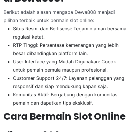
Berikut adalah alasan mengapa Dewa808 menjadi
pilihan terbaik untuk bermain slot online:
Situs Resmi dan Berlisensi: Terjamin aman bersama
regulasi ketat.
RTP Tinggi: Persentase kemenangan yang lebih
besar dibandingkan platform lain.
User Interface yang Mudah Digunakan: Cocok
untuk pemain pemula maupun profesional.
Customer Support 24/7: Layanan pelanggan yang
responsif dan siap mendukung kapan saja.
Komunitas Aktif: Bergabung dengan komunitas
pemain dan dapatkan tips eksklusif.
Cara Bermain Slot Online