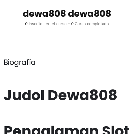
dewa808 dewa808
0
Inscritos en el curso
•
0
Curso completado
Biografía
Judol Dewa808
Pengalaman Slot