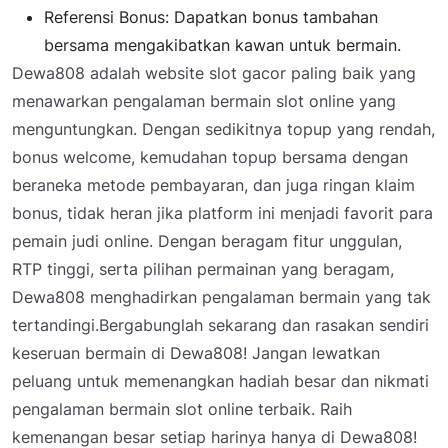
Referensi Bonus: Dapatkan bonus tambahan
bersama mengakibatkan kawan untuk bermain.
Dewa808 adalah website slot gacor paling baik yang
menawarkan pengalaman bermain slot online yang
menguntungkan. Dengan sedikitnya topup yang rendah,
bonus welcome, kemudahan topup bersama dengan
beraneka metode pembayaran, dan juga ringan klaim
bonus, tidak heran jika platform ini menjadi favorit para
pemain judi online. Dengan beragam fitur unggulan,
RTP tinggi, serta pilihan permainan yang beragam,
Dewa808 menghadirkan pengalaman bermain yang tak
tertandingi.Bergabunglah sekarang dan rasakan sendiri
keseruan bermain di Dewa808! Jangan lewatkan
peluang untuk memenangkan hadiah besar dan nikmati
pengalaman bermain slot online terbaik. Raih
kemenangan besar setiap harinya hanya di Dewa808!