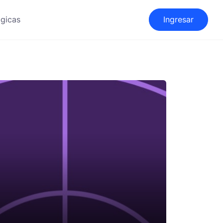
gicas
Ingresar