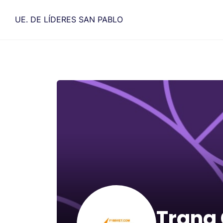
Saltar
al
UE. DE LÍDERES SAN PABLO
contenido
Trang 