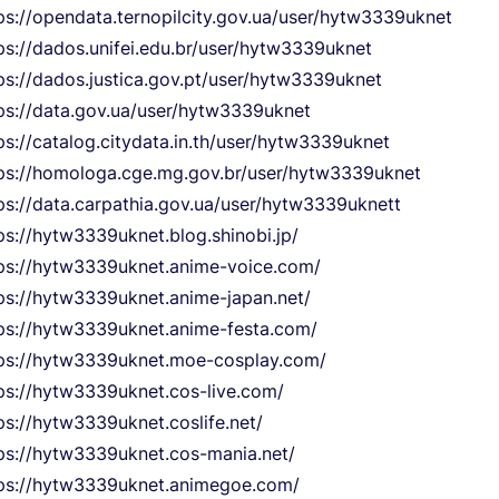
ps://opendata.ternopilcity.gov.ua/user/hytw3339uknet
ps://dados.unifei.edu.br/user/hytw3339uknet
ps://dados.justica.gov.pt/user/hytw3339uknet
ps://data.gov.ua/user/hytw3339uknet
ps://catalog.citydata.in.th/user/hytw3339uknet
ps://homologa.cge.mg.gov.br/user/hytw3339uknet
ps://data.carpathia.gov.ua/user/hytw3339uknett
ps://hytw3339uknet.blog.shinobi.jp/
ps://hytw3339uknet.anime-voice.com/
ps://hytw3339uknet.anime-japan.net/
ps://hytw3339uknet.anime-festa.com/
ps://hytw3339uknet.moe-cosplay.com/
ps://hytw3339uknet.cos-live.com/
ps://hytw3339uknet.coslife.net/
ps://hytw3339uknet.cos-mania.net/
ps://hytw3339uknet.animegoe.com/