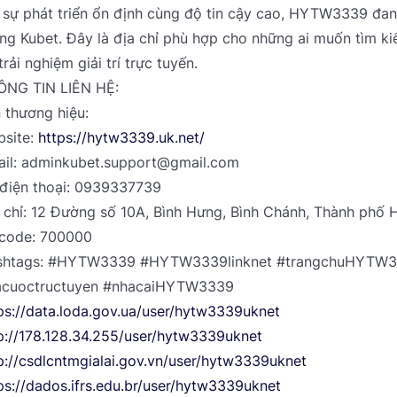
 sự phát triển ổn định cùng độ tin cậy cao, HYTW3339 đan
ng Kubet. Đây là địa chỉ phù hợp cho những ai muốn tìm kiế
trải nghiệm giải trí trực tuyến.
ÔNG TIN LIÊN HỆ:
 thương hiệu:
site:
https://hytw3339.uk.net/
il: adminkubet.support@gmail.com
điện thoại: 0939337739
 chỉ: 12 Đường số 10A, Bình Hưng, Bình Chánh, Thành phố 
code: 700000
shtags: #HYTW3339 #HYTW3339linknet #trangchuHYTW3
acuoctructuyen #nhacaiHYTW3339
ps://data.loda.gov.ua/user/hytw3339uknet
p://178.128.34.255/user/hytw3339uknet
p://csdlcntmgialai.gov.vn/user/hytw3339uknet
ps://dados.ifrs.edu.br/user/hytw3339uknet