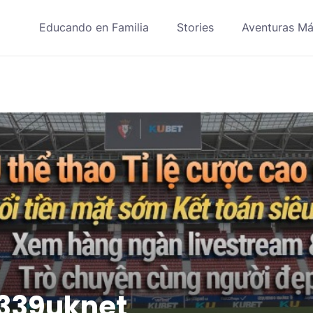
Educando en Familia
Stories
Aventuras Má
339uknet