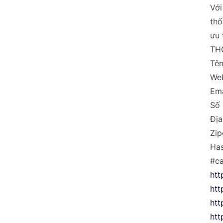
Với
thố
ưu 
TH
Tên
Web
Ema
Số 
Địa
Zip
Ha
#c
htt
htt
htt
htt