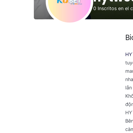
0
Inscritos en el 
Bi
HY
tuy
man
nha
lẫn
Khô
độn
HYT
Bên
càn