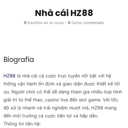
Nhà cái HZ88
0
Inscritos en el curso
•
0
Curso completado
Biografía
HZ88
là nhà cái cá cược trực tuyến nổi bật với hệ
thống vận hành ổn định và giao diện được thiết kế tối
ưu. Người chơi có thể dễ dàng tham gia nhiều loại hình
giải trí từ thể thao, casino live đến slot game. Với tốc
độ xử lý nhanh và trải nghiệm mượt mà, HZ88 mang
đến môi trường cá cược tiện lợi và hấp dẫn.
Thông tin liên hệ: