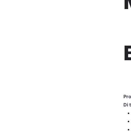
Pro
Di 