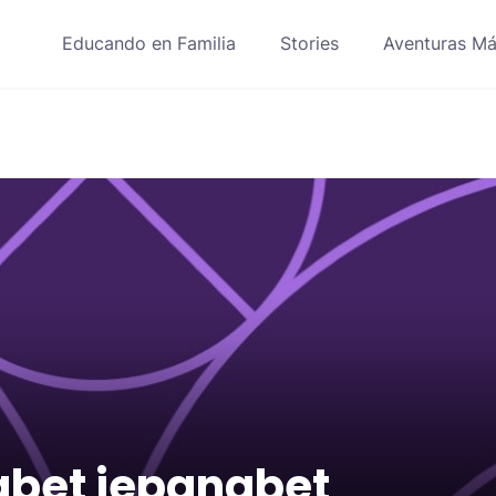
Educando en Familia
Stories
Aventuras Má
gbet jepangbet