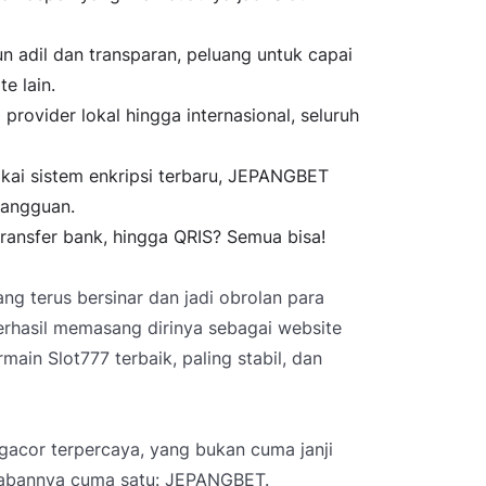
 adil dan transparan, peluang untuk capai
e lain.
 provider lokal hingga internasional, seluruh
kai sistem enkripsi terbaru, JEPANGBET
gangguan.
ransfer bank, hingga QRIS? Semua bisa!
ng terus bersinar dan jadi obrolan para
rhasil memasang dirinya sebagai website
ain Slot777 terbaik, paling stabil, dan
gacor terpercaya, yang bukan cuma janji
awabannya cuma satu: JEPANGBET.