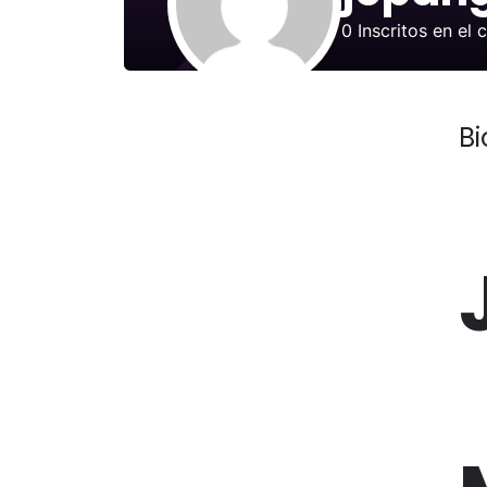
0
Inscritos en el 
Bi