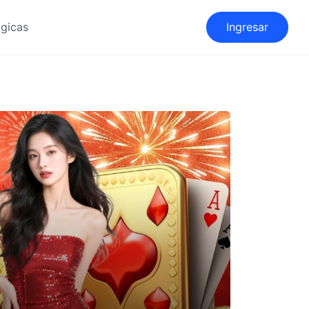
gicas
Ingresar