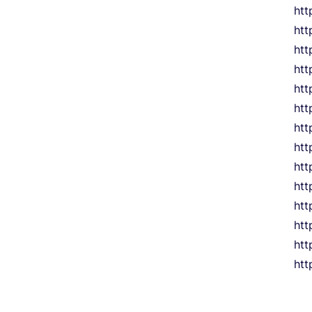
htt
htt
htt
htt
htt
htt
htt
htt
htt
htt
htt
htt
htt
htt