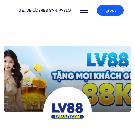
Saltar
al
UE. DE LÍDERES SAN PABLO
Ingresar
contenido