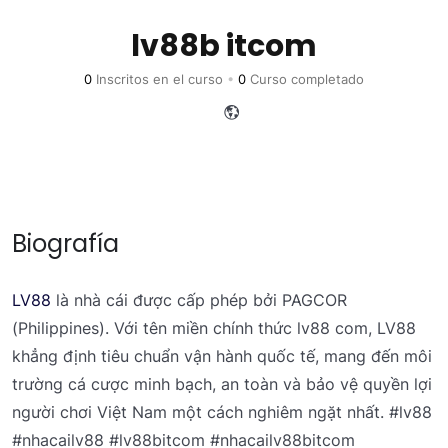
lv88b itcom
0
Inscritos en el curso
•
0
Curso completado
Biografía
LV88
là nhà cái được cấp phép bởi PAGCOR
(Philippines). Với tên miền chính thức lv88 com, LV88
khẳng định tiêu chuẩn vận hành quốc tế, mang đến môi
trường cá cược minh bạch, an toàn và bảo vệ quyền lợi
người chơi Việt Nam một cách nghiêm ngặt nhất. #lv88
#nhacailv88 #lv88bitcom #nhacailv88bitcom