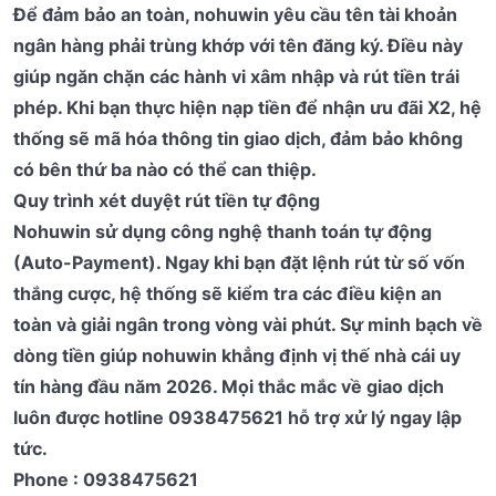
Để đảm bảo an toàn, nohuwin yêu cầu tên tài khoản
ngân hàng phải trùng khớp với tên đăng ký. Điều này
giúp ngăn chặn các hành vi xâm nhập và rút tiền trái
phép. Khi bạn thực hiện nạp tiền để nhận ưu đãi X2, hệ
thống sẽ mã hóa thông tin giao dịch, đảm bảo không
có bên thứ ba nào có thể can thiệp.
Quy trình xét duyệt rút tiền tự động
Nohuwin sử dụng công nghệ thanh toán tự động
(Auto-Payment). Ngay khi bạn đặt lệnh rút từ số vốn
thắng cược, hệ thống sẽ kiểm tra các điều kiện an
toàn và giải ngân trong vòng vài phút. Sự minh bạch về
dòng tiền giúp nohuwin khẳng định vị thế nhà cái uy
tín hàng đầu năm 2026. Mọi thắc mắc về giao dịch
luôn được hotline 0938475621 hỗ trợ xử lý ngay lập
tức.
Phone : 0938475621