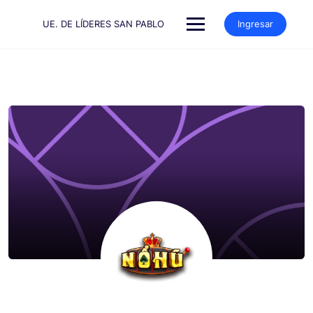
Saltar
al
UE. DE LÍDERES SAN PABLO
Ingresar
contenido