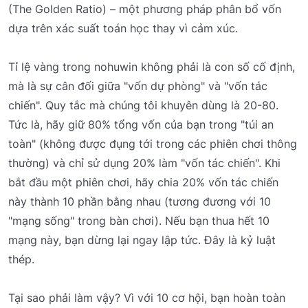
(The Golden Ratio) – một phương pháp phân bổ vốn
dựa trên xác suất toán học thay vì cảm xúc.
Tỉ lệ vàng trong nohuwin không phải là con số cố định,
mà là sự cân đối giữa "vốn dự phòng" và "vốn tác
chiến". Quy tắc mà chúng tôi khuyên dùng là 20-80.
Tức là, hãy giữ 80% tổng vốn của bạn trong "túi an
toàn" (không được đụng tới trong các phiên chơi thông
thường) và chỉ sử dụng 20% làm "vốn tác chiến". Khi
bắt đầu một phiên chơi, hãy chia 20% vốn tác chiến
này thành 10 phần bằng nhau (tương đương với 10
"mạng sống" trong bàn chơi). Nếu bạn thua hết 10
mạng này, bạn dừng lại ngay lập tức. Đây là kỷ luật
thép.
Tại sao phải làm vậy? Vì với 10 cơ hội, bạn hoàn toàn