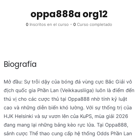
oppa888a org12
0
Inscritos en el curso
•
0
Curso completado
Biografía
Mở đầu: Sự trỗi dậy của bóng đá vùng cực Bắc Giải vô
địch quốc gia Phần Lan (Veikkausliiga) luôn là điểm đến
thú vị cho các cược thủ tại Oppa888 nhờ tính kỷ luật
cao và những diễn biến khó lường. Với sự thống trị của
HJK Helsinki và sự vươn lên của KuPS, mùa giải 2026
đang mang lại những bảng kèo rực lửa. Tại Oppa888,
sảnh cược Thể thao cung cấp hệ thống Odds Phần Lan