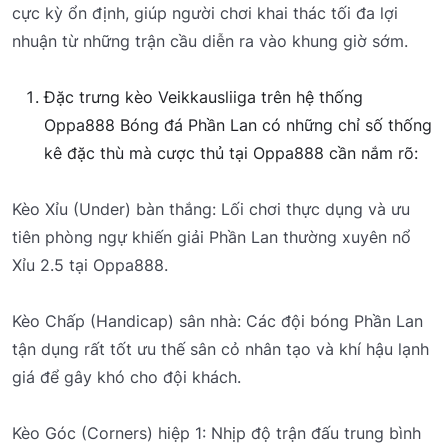
cực kỳ ổn định, giúp người chơi khai thác tối đa lợi
nhuận từ những trận cầu diễn ra vào khung giờ sớm.
Đặc trưng kèo Veikkausliiga trên hệ thống
Oppa888 Bóng đá Phần Lan có những chỉ số thống
kê đặc thù mà cược thủ tại Oppa888 cần nắm rõ:
Kèo Xỉu (Under) bàn thắng: Lối chơi thực dụng và ưu
tiên phòng ngự khiến giải Phần Lan thường xuyên nổ
Xỉu 2.5 tại Oppa888.
Kèo Chấp (Handicap) sân nhà: Các đội bóng Phần Lan
tận dụng rất tốt ưu thế sân cỏ nhân tạo và khí hậu lạnh
giá để gây khó cho đội khách.
Kèo Góc (Corners) hiệp 1: Nhịp độ trận đấu trung bình