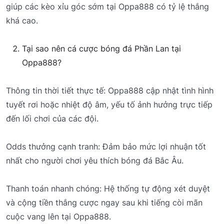
giúp các kèo xỉu góc sớm tại Oppa888 có tỷ lệ thắng
khá cao.
Tại sao nên cá cược bóng đá Phần Lan tại
Oppa888?
Thông tin thời tiết thực tế: Oppa888 cập nhật tình hình
tuyết rơi hoặc nhiệt độ âm, yếu tố ảnh hưởng trực tiếp
đến lối chơi của các đội.
Odds thưởng cạnh tranh: Đảm bảo mức lợi nhuận tốt
nhất cho người chơi yêu thích bóng đá Bắc Âu.
Thanh toán nhanh chóng: Hệ thống tự động xét duyệt
và cộng tiền thắng cược ngay sau khi tiếng còi mãn
cuộc vang lên tại Oppa888.