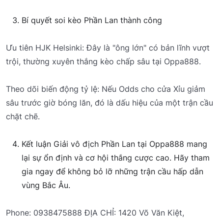
Bí quyết soi kèo Phần Lan thành công
Ưu tiên HJK Helsinki: Đây là "ông lớn" có bản lĩnh vượt
trội, thường xuyên thắng kèo chấp sâu tại Oppa888.
Theo dõi biến động tỷ lệ: Nếu Odds cho cửa Xỉu giảm
sâu trước giờ bóng lăn, đó là dấu hiệu của một trận cầu
chặt chẽ.
Kết luận Giải vô địch Phần Lan tại Oppa888 mang
lại sự ổn định và cơ hội thắng cược cao. Hãy tham
gia ngay để không bỏ lỡ những trận cầu hấp dẫn
vùng Bắc Âu.
Phone: 0938475888 ĐỊA CHỈ: 1420 Võ Văn Kiệt,