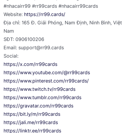
#nhacairr99 #rr99cards #nhacairr99cards
Website:
https://rr99.cards/
Địa chỉ: 165 Đ. Giải Phóng, Nam Định, Ninh Bình, Việt
Nam
SĐT: 0906100206
Email: support@rr99.cards
Social:
https://x.com/rr99cards
https://www.youtube.com/@rr99cards
https://www.pinterest.com/rr99cards/
https://www.twitch.tv/rr99cards
https://www.tumblr.com/rr99cards
https://gravatar.com/rr99cards
https://bit.ly/m/rr99cards
https://jali.me/rr99cards
https://linktr.ee/rr99cards