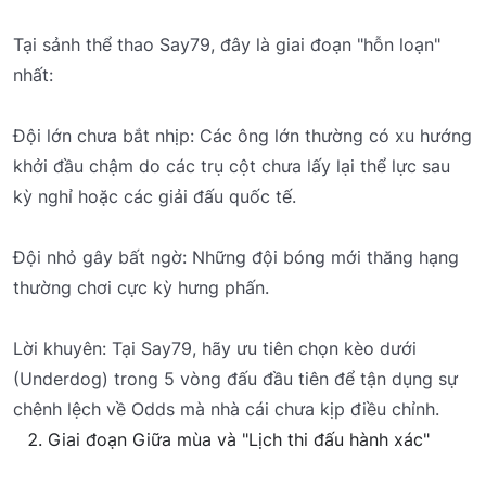
Tại sảnh thể thao Say79, đây là giai đoạn "hỗn loạn"
nhất:
Đội lớn chưa bắt nhịp: Các ông lớn thường có xu hướng
khởi đầu chậm do các trụ cột chưa lấy lại thể lực sau
kỳ nghỉ hoặc các giải đấu quốc tế.
Đội nhỏ gây bất ngờ: Những đội bóng mới thăng hạng
thường chơi cực kỳ hưng phấn.
Lời khuyên: Tại Say79, hãy ưu tiên chọn kèo dưới
(Underdog) trong 5 vòng đấu đầu tiên để tận dụng sự
chênh lệch về Odds mà nhà cái chưa kịp điều chỉnh.
Giai đoạn Giữa mùa và "Lịch thi đấu hành xác"