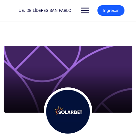
Saltar
al
UE. DE LÍDERES SAN PABLO
Ingresar
contenido