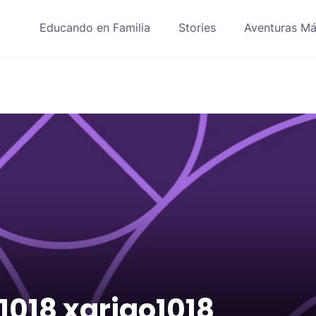
Educando en Familia
Stories
Aventuras Má
1018 xarigo1018