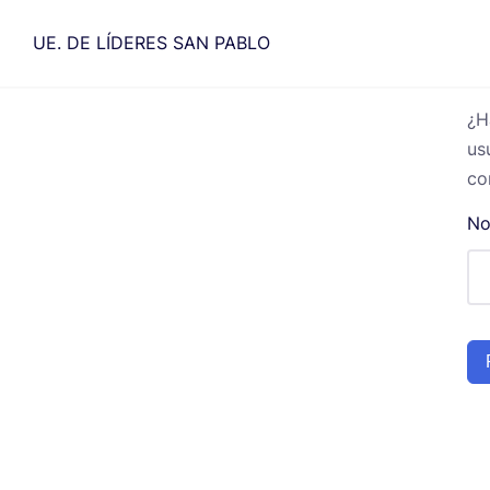
Saltar
al
UE. DE LÍDERES SAN PABLO
contenido
¿H
us
co
No