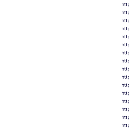
htt
htt
htt
htt
htt
htt
htt
htt
htt
htt
htt
htt
htt
htt
htt
htt