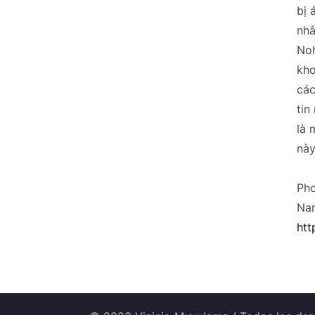
bị 
nhâ
Noh
kho
các
tin
là 
này
Pho
Na
htt