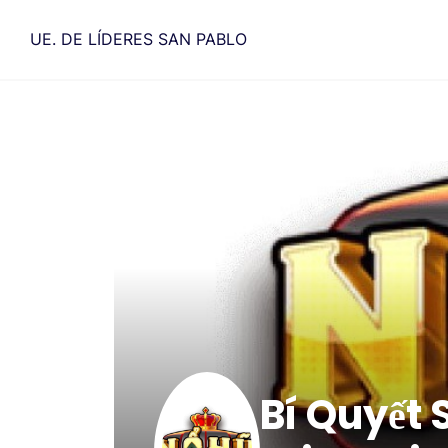
Saltar
al
UE. DE LÍDERES SAN PABLO
contenido
Bí Quyết 