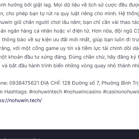
ảnh hưởng bởi giật lag. Mọi dữ liệu về lịch sử cược đều đượ
n, cho phép bạn tự rút ra quy luật riêng cho mình. Hệ thốn
uwin giữ chân người chơi lâu năm; bạn chỉ cần vài thao tác 
ản ngân hàng cá nhân hoặc ví điện tử. Hơn nữa, đội ngũ 
 thông báo về sự kiện ưu đãi mới nhất, giúp bạn luôn đi t
 rằng, với một cổng game uy tín và tiềm lực tài chính dồi
một khoản đầu tư xứng đáng. Đừng chần chừ, hãy đăng ký 
 và bắt đầu hành trình biến những vòng quay nhỏ thành nhữ
ne: 0938475621 ĐIẠ CHỈ: 128 Đường số 7, Phường Bình Trị 
m Hashtags: #nohuwintech #nohuwincasino #casinonohuw
ps://nohuwin.tech/